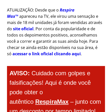
ATUALIZAÇÃO: Desde que o
Respira
Max™
apareceu na TV, ele virou uma sensação e
mais de 18 mil unidades já foram vendidas através
do
site oficial
. Por conta da popularidade e de
todos os depoimentos positivos, aconselhamos
você a correr e garantir as suas ainda hoje. Para
checar se ainda estão disponíveis na sua área, é
só
acessar o link oficial clicando aqui
.
AVISO:
Cuidado com golpes e
falsificações! Aqui é onde você
pode obter o
autêntico
RespiraMax
– junto com
um desconto por tempo limitado!