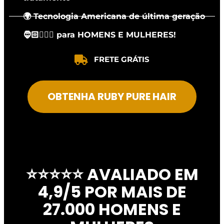
🌍 Tecnologia Americana de última geração
🧔🏻👱🏻‍♀️ para HOMENS E MULHERES!
FRETE GRÁTIS
OBTENHA RUBY PURE HAIR
⭐⭐⭐⭐⭐ AVALIADO EM
4,9/5 POR MAIS DE
27.000 HOMENS E